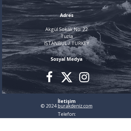
Adres
Akgül Sokak No: 22
Tuzla
İSTANBUL / TURKEY
Sosyal Medya



İletişim
© 2024
burakdeniz.com
Telefon:
+90 21
6 395 40 52
E-posta: